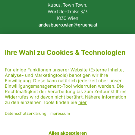
Kubus, Town Town,
Würtzlerstraße 3/3​
1030 Wien
landesbuero.wien
gruene.at
NEWSLETTER ABONNIEREN
MITGLIED WERDEN
CODE OF CONDUCT
PRESSE
GRÜNE RADRETTUNG
FRIDAY NIGHTSKATING
NETIQUETTE
DATENSCHUTZ
IMPRESSUM
TRANSPARENZ