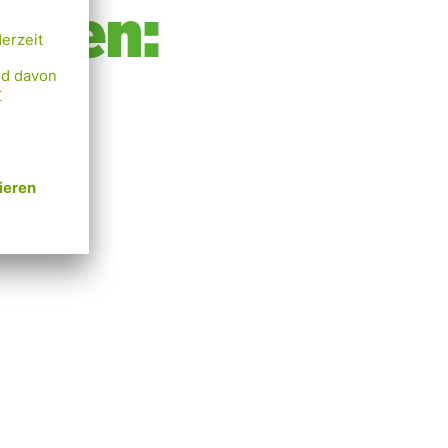
achen:
en und
un wir
ch noch