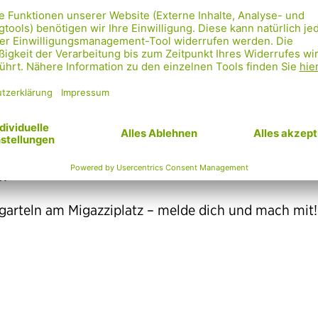
ir im Bezirk m
mal im Monat treffen wir uns, um uns auszutausch
vitäten zu planen.
veranstalten Flohmärkte, Yoga im Park, usw. Dabei t
 und dem Klima was Gutes und haben obendrauf au
ß!
garteln am Migazziplatz – melde dich und mach mit!