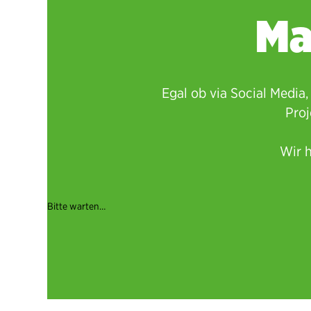
Ma
Egal ob via Social Media
Proj
Wir h
Bitte warten…