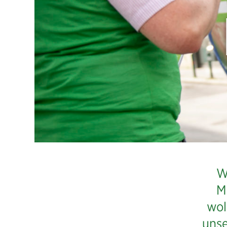
W
M
wol
unse