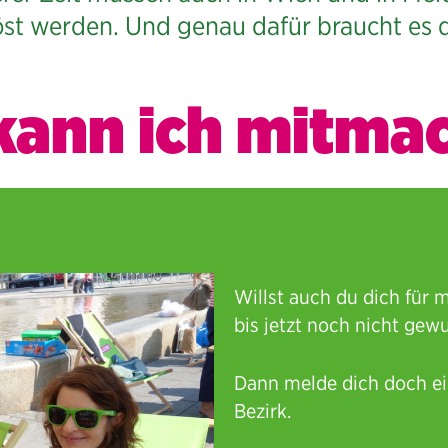
öst werden. Und genau dafür braucht es d
kann ich mitma
Willst auch du dich für 
bis jetzt noch nicht gew
Dann melde dich doch ei
Bezirk.