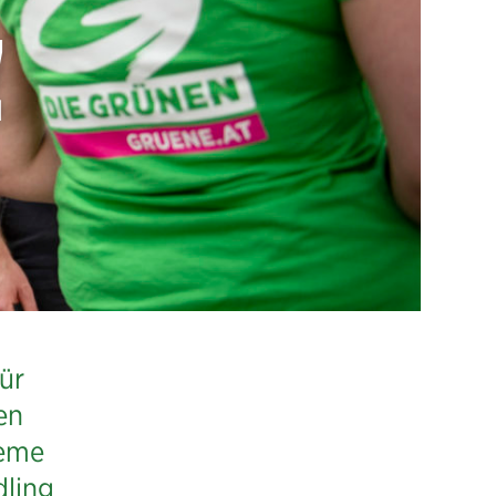
!
ür
en
leme
dling