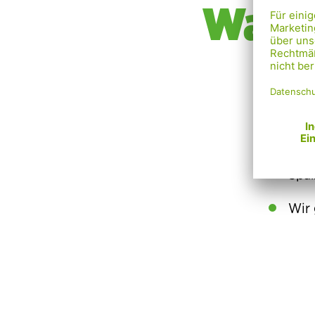
Was w
Zwei
Akti
Wir 
uns
Spa
Wir 