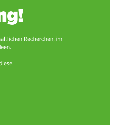
ng!
haltlichen Recherchen, im
deen.
diese.